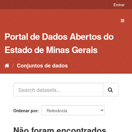
Pular
Entrar
para
o
Toggl
conteúdo
naviga
Portal de Dados Abertos do
Estado de Minas Gerais
Conjuntos de dados
Ordenar por
Não foram encontrados