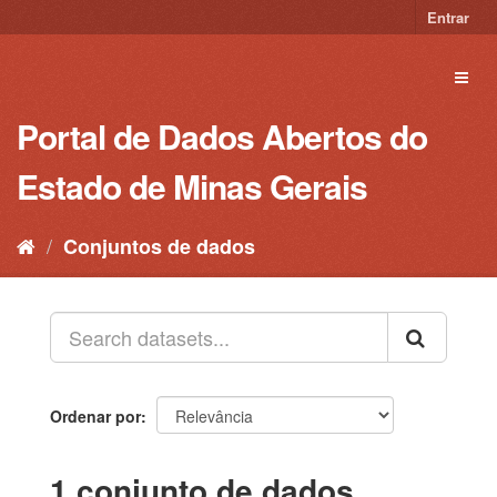
Pular
Entrar
para
o
Toggl
conteúdo
naviga
Portal de Dados Abertos do
Estado de Minas Gerais
Conjuntos de dados
Ordenar por
1 conjunto de dados