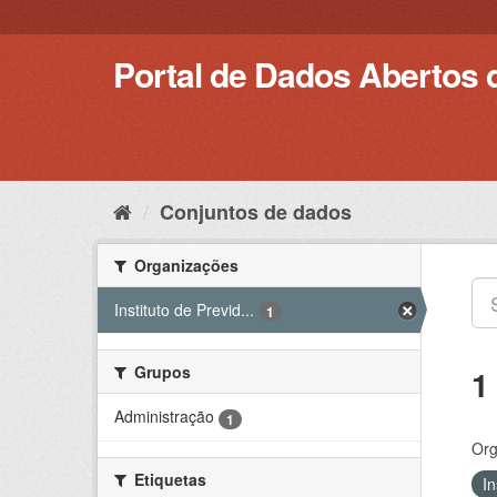
Pular
para
o
Portal de Dados Abertos 
conteúdo
Conjuntos de dados
Organizações
Instituto de Previd...
1
Grupos
1
Administração
1
Org
Etiquetas
I