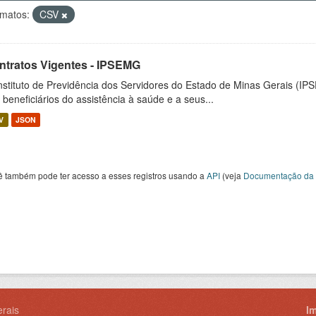
matos:
CSV
ntratos Vigentes - IPSEMG
nstituto de Previdência dos Servidores do Estado de Minas Gerais (IP
 beneficiários do assistência à saúde e a seus...
V
JSON
ê também pode ter acesso a esses registros usando a
API
(veja
Documentação da 
rais
I