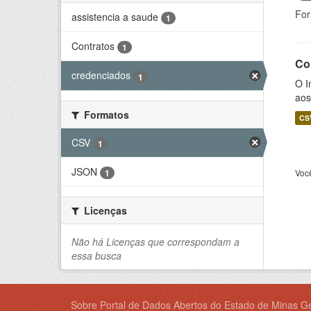
For
assistencia a saude
1
Contratos
1
Co
credenciados
1
O I
aos
Formatos
CS
CSV
1
JSON
Voc
1
Licenças
Não há Licenças que correspondam a
essa busca
Sobre Portal de Dados Abertos do Estado de Minas Ge