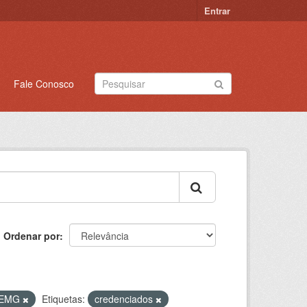
Entrar
Fale Conosco
Ordenar por
PSEMG
Etiquetas:
credenciados