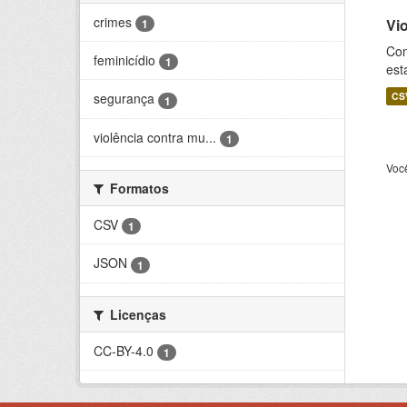
crimes
Vi
1
Con
feminicídio
1
est
CS
segurança
1
violência contra mu...
1
Voc
Formatos
CSV
1
JSON
1
Licenças
CC-BY-4.0
1