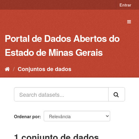
Pular
Entrar
para
o
Toggl
conteúdo
naviga
Portal de Dados Abertos do
Estado de Minas Gerais
Conjuntos de dados
Ordenar por
1 conjunto de dados