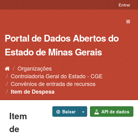
Pular
Entrar
para
o
Toggl
conteúdo
naviga
Portal de Dados Abertos do
Estado de Minas Gerais
Organizações
Controladoria Geral do Estado - CGE
Convênios de entrada de recursos
Item de Despesa
Baixar
API de dados
Item
de