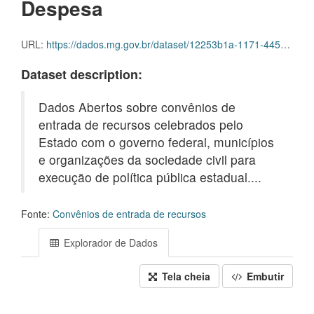
Despesa
URL:
https://dados.mg.gov.br/dataset/12253b1a-1171-4453-90f8-f84517cf147b/resource/66099035-0790-45ec-be81-e37d90ecbb24/download/dm_item_desp.csv.gz
Dataset description:
Dados Abertos sobre convênios de
entrada de recursos celebrados pelo
Estado com o governo federal, municípios
e organizações da sociedade civil para
execução de política pública estadual....
Fonte:
Convênios de entrada de recursos
Explorador de Dados
Tela cheia
Embutir