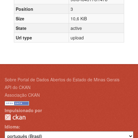
Position
3
Size
10,6 KiB
State
active
Url type
upload
Sobre Portal de Dados Abertos do Estado de Minas Gerais
API do CKAN
Associação CKAN
Impulsionado por
Idioma