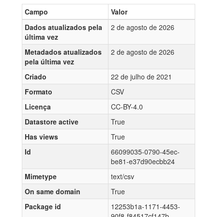
Campo
Valor
Dados atualizados pela
2 de agosto de 2026
última vez
Metadados atualizados
2 de agosto de 2026
pela última vez
Criado
22 de julho de 2021
Formato
CSV
Licença
CC-BY-4.0
Datastore active
True
Has views
True
Id
66099035-0790-45ec-
be81-e37d90ecbb24
Mimetype
text/csv
On same domain
True
Package id
12253b1a-1171-4453-
90f8-f84517cf147b