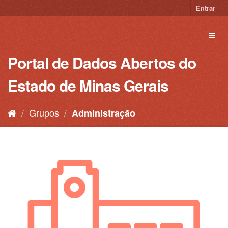
Pular
Entrar
para
o
Toggl
conteúdo
naviga
Portal de Dados Abertos do
Estado de Minas Gerais
Grupos
Administração