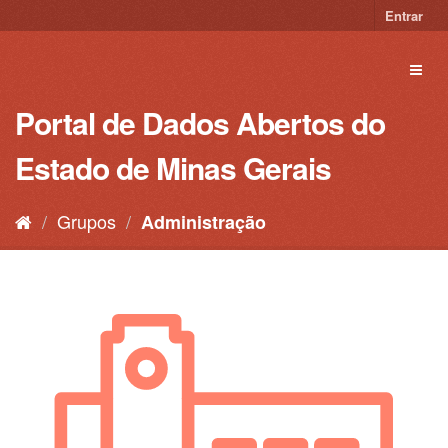
Pular
Entrar
para
o
Toggl
conteúdo
naviga
Portal de Dados Abertos do
Estado de Minas Gerais
Grupos
Administração