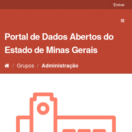
Pular
Entrar
para
o
Toggl
conteúdo
naviga
Portal de Dados Abertos do
Estado de Minas Gerais
Grupos
Administração