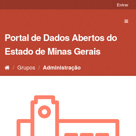
Pular
Entrar
para
o
Toggl
conteúdo
naviga
Portal de Dados Abertos do
Estado de Minas Gerais
Grupos
Administração