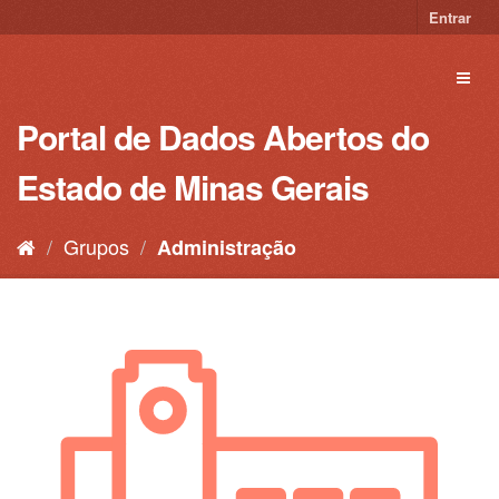
Pular
Entrar
para
o
Toggl
conteúdo
naviga
Portal de Dados Abertos do
Estado de Minas Gerais
Grupos
Administração