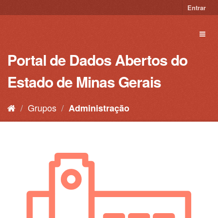
Pular
Entrar
para
o
Toggl
conteúdo
naviga
Portal de Dados Abertos do
Estado de Minas Gerais
Grupos
Administração