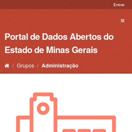
Pular
Entrar
para
o
Toggl
conteúdo
naviga
Portal de Dados Abertos do
Estado de Minas Gerais
Grupos
Administração