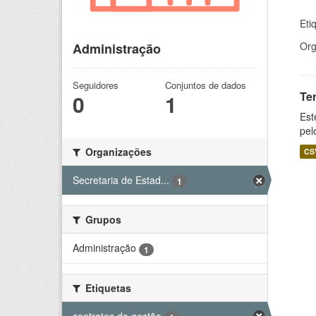
Eti
Org
Administração
Seguidores
Conjuntos de dados
Te
0
1
Est
pel
Organizações
CS
Secretaria de Estad...
1
Grupos
Administração
1
Etiquetas
contratos de gestão