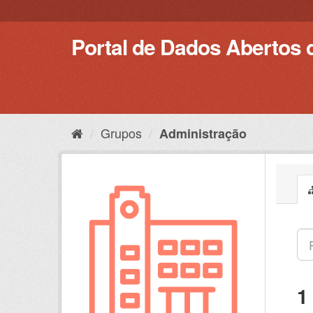
Pular
para
o
Portal de Dados Abertos 
conteúdo
Grupos
Administração
1