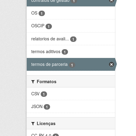
1
OS
1
OSCIP
1
relatorios de avali...
1
termos aditivos
1
termos de parceria
1
Formatos
CSV
1
JSON
1
Licenças
CC-BY-4.0