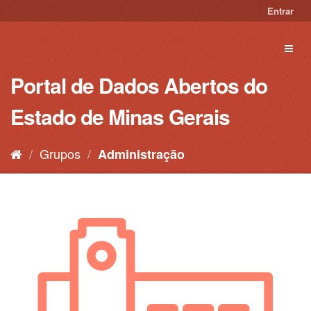
Pular
Entrar
para
o
Toggl
conteúdo
naviga
Portal de Dados Abertos do
Estado de Minas Gerais
Grupos
Administração