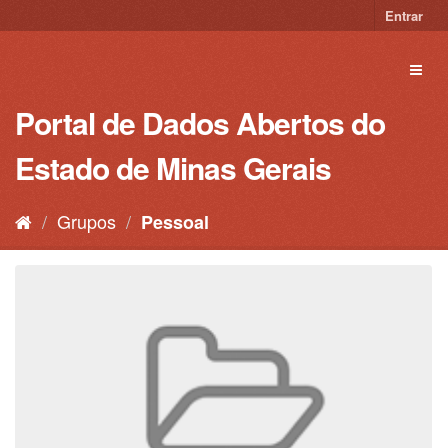
Pular
Entrar
para
o
Toggl
conteúdo
naviga
Portal de Dados Abertos do
Estado de Minas Gerais
Grupos
Pessoal