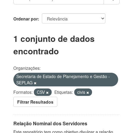
Ordenar por
1 conjunto de dados
encontrado
Organizações:
Secretaria de Estado de Planejamento e Gestão -
SEPLAG
Formatos:
CSV
Etiquetas:
civis
Filtrar Resultados
Relação Nominal dos Servidores
Este repositório tem como objetivo divulgar a relação