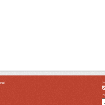
rais
I
I