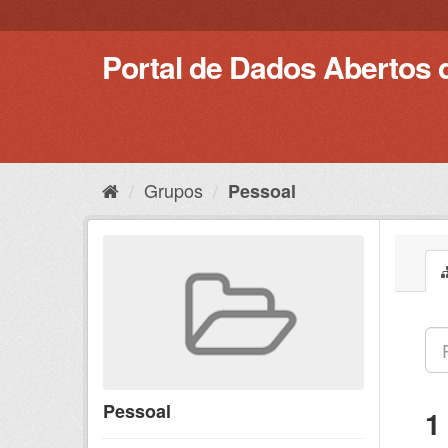
Pular
para
o
Portal de Dados Abertos 
conteúdo
Grupos
Pessoal
Pessoal
1