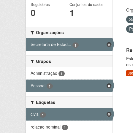
Seguidores
Conjuntos de dados
0
1
Org
S
P
Organizações
Secretaria de Estad...
1
Re
Est
Grupos
os 
Administração
1
JS
Pessoal
1
Etiquetas
civis
1
relacao nominal
1