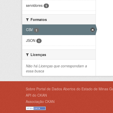
servidores
1
Formatos
CSV
1
JSON
1
Licenças
Não há Licenças que correspondam a
essa busca
Sobre Portal de Dados Abertos do Estado de Minas Ge
API do CKAN
Associação CKAN