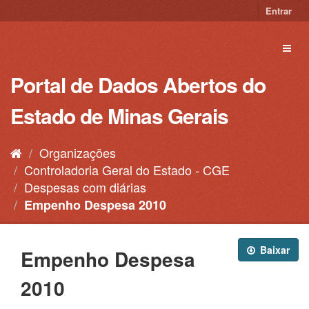
Pular
Entrar
para
o
Toggl
conteúdo
naviga
Portal de Dados Abertos do
Estado de Minas Gerais
Organizações
Controladoria Geral do Estado - CGE
Despesas com diárias
Empenho Despesa 2010
Baixar
Empenho Despesa
2010