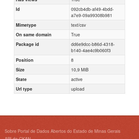
Id
092cb4db-af49-4bdd-
a7e9-09a99308b981
Mimetype
text/csv
On same domain
True
Package id
dd6e9dcc-b86d-4318-
b140-4ae4c9b060f3
Position
8
Size
10,9 MiB
State
active
Url type
upload
Sobre Portal de Dados Abertos do Estado de Minas Gerais
API do CKAN