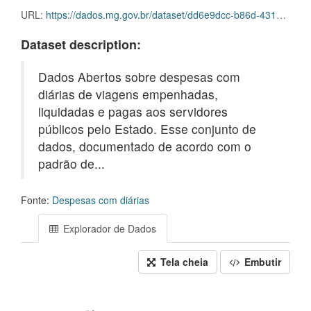
URL:
https://dados.mg.gov.br/dataset/dd6e9dcc-b86d-4318-b140-4ae4c9b060f3/resource/092cb4db-af49-4bdd-a7e9-09a99308b981/download/dm_empenho_desp_2010.csv.gz
Dataset description:
Dados Abertos sobre despesas com
diárias de viagens empenhadas,
liquidadas e pagas aos servidores
públicos pelo Estado. Esse conjunto de
dados, documentado de acordo com o
padrão de...
Fonte:
Despesas com diárias
Explorador de Dados
Tela cheia
Embutir