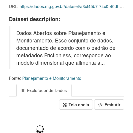
URL:
https://dados.mg.gov.br/dataset/a3cf45b7-74c0-40df-b1bb-5eb0dc507ef3/resource/d26e633e-b566-4f60-ae0c-078032ee15ae/download/fl_plan_acao.csv.gz
Dataset description:
Dados Abertos sobre Planejamento e
Monitoramento. Esse conjunto de dados,
documentado de acordo com o padrão de
metadados Frictionless, corresponde ao
modelo dimensional que alimenta a...
Fonte:
Planejamento e Monitoramento
Explorador de Dados
Tela cheia
Embutir