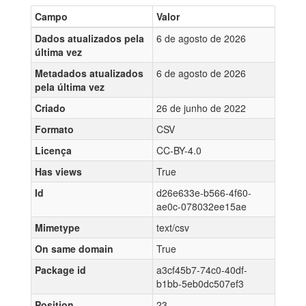
Campo
Valor
Dados atualizados pela
6 de agosto de 2026
última vez
Metadados atualizados
6 de agosto de 2026
pela última vez
Criado
26 de junho de 2022
Formato
CSV
Licença
CC-BY-4.0
Has views
True
Id
d26e633e-b566-4f60-
ae0c-078032ee15ae
Mimetype
text/csv
On same domain
True
Package id
a3cf45b7-74c0-40df-
b1bb-5eb0dc507ef3
Position
23