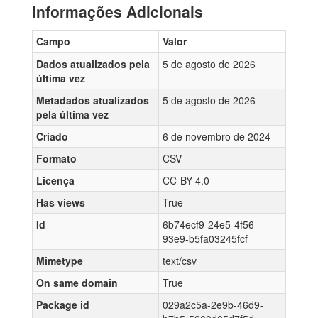
Informações Adicionais
Campo
Valor
Dados atualizados pela
5 de agosto de 2026
última vez
Metadados atualizados
5 de agosto de 2026
pela última vez
Criado
6 de novembro de 2024
Formato
CSV
Licença
CC-BY-4.0
Has views
True
Id
6b74ecf9-24e5-4f56-
93e9-b5fa03245fcf
Mimetype
text/csv
On same domain
True
Package id
029a2c5a-2e9b-46d9-