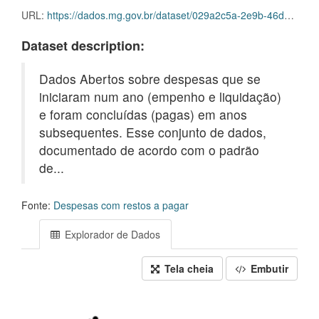
URL:
https://dados.mg.gov.br/dataset/029a2c5a-2e9b-46d9-b7b5-5260d05d7f5d/resource/6b74ecf9-24e5-4f56-93e9-b5fa03245fcf/download/dm_empenho_resto_2024.csv.gz
Dataset description:
Dados Abertos sobre despesas que se
iniciaram num ano (empenho e liquidação)
e foram concluídas (pagas) em anos
subsequentes. Esse conjunto de dados,
documentado de acordo com o padrão
de...
Fonte:
Despesas com restos a pagar
Explorador de Dados
Tela cheia
Embutir