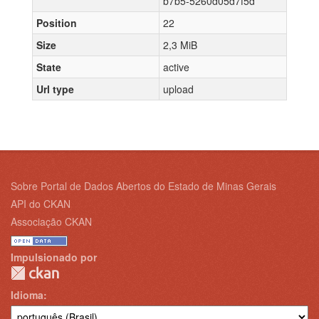
b7b5-5260d05d7f5d
Position
22
Size
2,3 MiB
State
active
Url type
upload
Sobre Portal de Dados Abertos do Estado de Minas Gerais
API do CKAN
Associação CKAN
Impulsionado por
Idioma