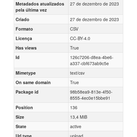
Metadados atualizados
27 de dezembro de 2023
pela última vez
Criado
27 de dezembro de 2023
Formato
CSV
Licença
CC-BY-4.0
Has views
True
Id
126c7206-d8ea-4be6-
a337-cbf673ab9c5e
Mimetype
text/csv
On same domain
True
Package id
98b58ea9-813e-4f50-
8555-4ec0e15bbe91
Position
136
Size
13,4 MiB
State
active
Url type
upload