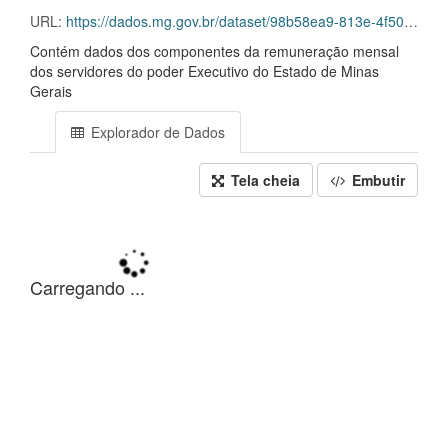
URL:
https://dados.mg.gov.br/dataset/98b58ea9-813e-4f50-8555-4ec0e15bbe91/resource/126c7206-d8ea-4be6-a337-cbf673ab9c5e/download/servidores-2023-11.csv.gz
Contém dados dos componentes da remuneração mensal
dos servidores do poder Executivo do Estado de Minas
Gerais
Explorador de Dados
Tela cheia
Embutir