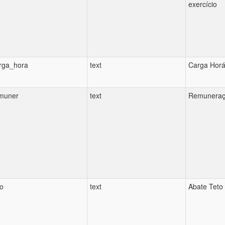
exercício
rga_hora
text
Carga Horá
muner
text
Remuneraçã
to
text
Abate Teto 