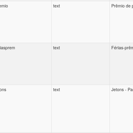
emio
text
Prêmio de 
riasprem
text
Férias-prê
tons
text
Jetons - P