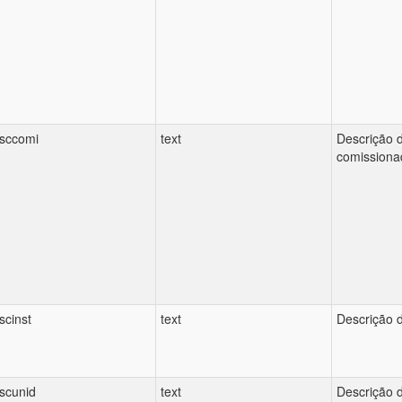
sccomi
text
Descrição 
comissiona
scinst
text
Descrição d
scunid
text
Descrição 