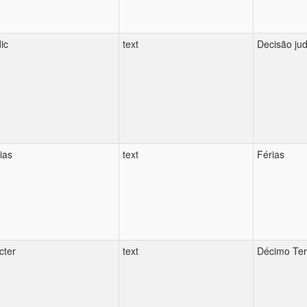
dic
text
Decisão jud
rias
text
Férias
cter
text
Décimo Ter