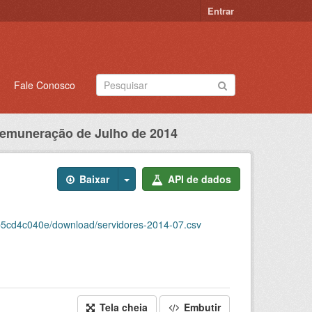
Entrar
Fale Conosco
emuneração de Julho de 2014
Baixar
API de dados
5cd4c040e/download/servidores-2014-07.csv
Tela cheia
Embutir