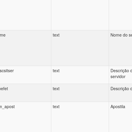
ome
text
Nome do se
scsitser
text
Descrição 
servidor
efet
text
Descrição d
m_apost
text
Apostila