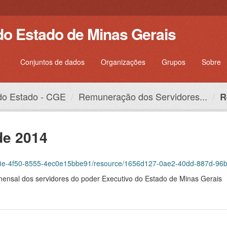
do Estado de Minas Gerais
Conjuntos de dados
Organizações
Grupos
Sobre
 do Estado - CGE
Remuneração dos Servidores...
R
de 2014
813e-4f50-8555-4ec0e15bbe91/resource/1656d127-0ae2-40dd-887d-96b
sal dos servidores do poder Executivo do Estado de Minas Gerais