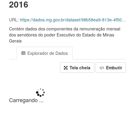
2016
URL:
https://dados.mg.gov.br/dataset/98b58ea9-813e-4f50-8555-4ec0e15bbe91/resource/cc0b6a2b-a60e-44a0-90a9-c17bdfa394bb/download/servidores-2016-01.csv
Contém dados dos componentes da remuneração mensal
dos servidores do poder Executivo do Estado de Minas
Gerais
Explorador de Dados
Tela cheia
Embutir