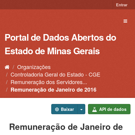
Pular
Entrar
para
o
Toggl
conteúdo
naviga
Portal de Dados Abertos do
Estado de Minas Gerais
Organizações
Controladoria Geral do Estado - CGE
Remuneração dos Servidores...
Remuneração de Janeiro de 2016
Baixar
API de dados
Remuneração de Janeiro de