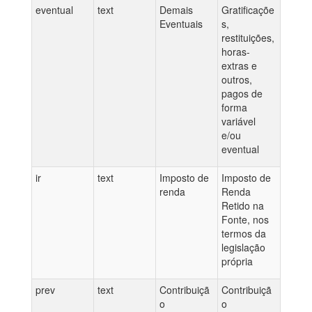
eventual
text
Demais
Gratificaçõe
Eventuais
s,
restituições,
horas-
extras e
outros,
pagos de
forma
variável
e/ou
eventual
ir
text
Imposto de
Imposto de
renda
Renda
Retido na
Fonte, nos
termos da
legislação
própria
prev
text
Contribuiçã
Contribuiçã
o
o