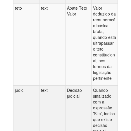
teto
text
Abate Teto
Valor
Valor
deduzido da
remuneraçã
o básica
bruta,
quando esta
ultrapassar
o teto
constitucion
al, nos
termos da
legislação
pertinente
judic
text
Decisão
Quando
judicial
sinalizado
com a
expressão
'Sim', indica
que existe
decisão