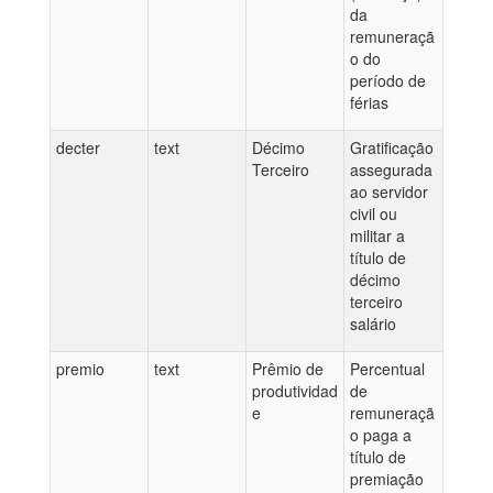
da
remuneraçã
o do
período de
férias
decter
text
Décimo
Gratificação
Terceiro
assegurada
ao servidor
civil ou
militar a
título de
décimo
terceiro
salário
premio
text
Prêmio de
Percentual
produtividad
de
e
remuneraçã
o paga a
título de
premiação