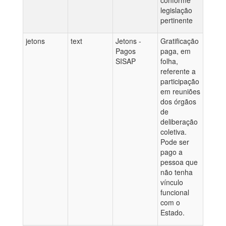
conforme
legislação
pertinente
jetons
text
Jetons -
Gratificação
Pagos
paga, em
SISAP
folha,
referente a
participação
em reuniões
dos órgãos
de
deliberação
coletiva.
Pode ser
pago a
pessoa que
não tenha
vínculo
funcional
com o
Estado.