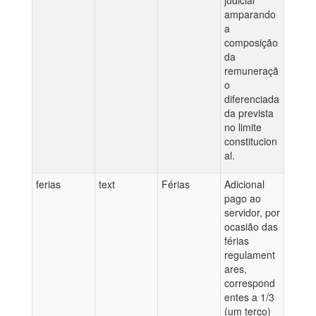
judicial
amparando
a
composição
da
remuneraçã
o
diferenciada
da prevista
no limite
constitucion
al.
ferias
text
Férias
Adicional
pago ao
servidor, por
ocasião das
férias
regulament
ares,
correspond
entes a 1/3
(um terço)