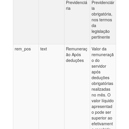
Previdenciá
Previdenciár
ria
ia
obrigatória,
nos termos
da
legislação
pertinente
rem_pos
text
Remuneraç
Valor da
ão Após
remuneraçã
deduções
o do
servidor
após
deduções
obrigatórias
realizadas
no mês. O
valor líquido
apresentad
o pode ser
superior ao
efetivament