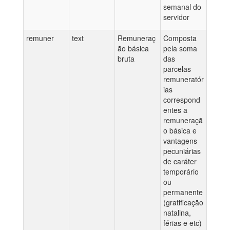
semanal do
servidor
remuner
text
Remuneraç
Composta
ão básica
pela soma
bruta
das
parcelas
remuneratór
ias
correspond
entes a
remuneraçã
o básica e
vantagens
pecuniárias
de caráter
temporário
ou
permanente
(gratificação
natalina,
férias e etc)