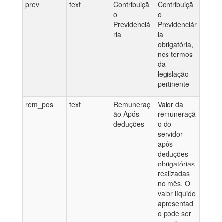
prev
text
Contribuiçã
Contribuiçã
o
o
Previdenciá
Previdenciár
ria
ia
obrigatória,
nos termos
da
legislação
pertinente
rem_pos
text
Remuneraç
Valor da
ão Após
remuneraçã
deduções
o do
servidor
após
deduções
obrigatórias
realizadas
no mês. O
valor líquido
apresentad
o pode ser