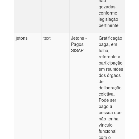
não
gozadas,
conforme
legislação
pertinente
jetons
text
Jetons -
Gratificação
Pagos
paga, em
SISAP
folha,
referente a
participação
em reuniões
dos órgãos
de
deliberação
coletiva.
Pode ser
pago a
pessoa que
não tenha
vínculo
funcional
com o