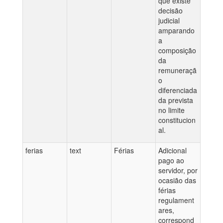
que existe
decisão
judicial
amparando
a
composição
da
remuneraçã
o
diferenciada
da prevista
no limite
constitucion
al.
ferias
text
Férias
Adicional
pago ao
servidor, por
ocasião das
férias
regulament
ares,
correspond