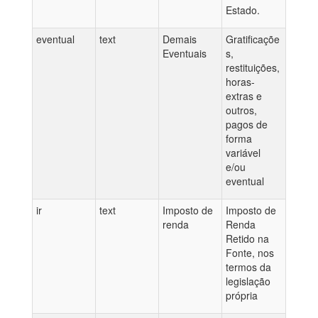
Estado.
eventual
text
Demais
Gratificaçõe
Eventuais
s,
restituições,
horas-
extras e
outros,
pagos de
forma
variável
e/ou
eventual
ir
text
Imposto de
Imposto de
renda
Renda
Retido na
Fonte, nos
termos da
legislação
própria