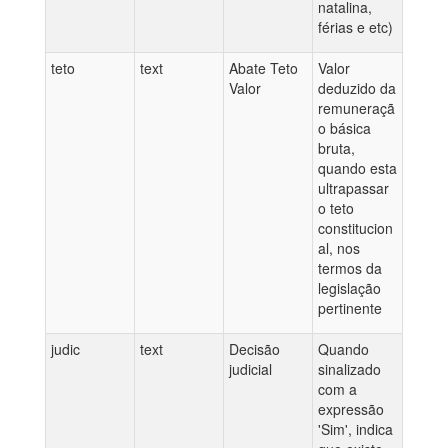
natalina,
férias e etc)
teto
text
Abate Teto
Valor
Valor
deduzido da
remuneraçã
o básica
bruta,
quando esta
ultrapassar
o teto
constitucion
al, nos
termos da
legislação
pertinente
judic
text
Decisão
Quando
judicial
sinalizado
com a
expressão
'Sim', indica