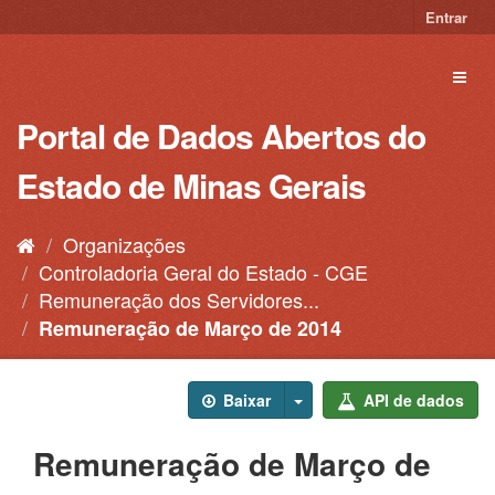
Pular
Entrar
para
o
Toggl
conteúdo
naviga
Portal de Dados Abertos do
Estado de Minas Gerais
Organizações
Controladoria Geral do Estado - CGE
Remuneração dos Servidores...
Remuneração de Março de 2014
Baixar
API de dados
Remuneração de Março de