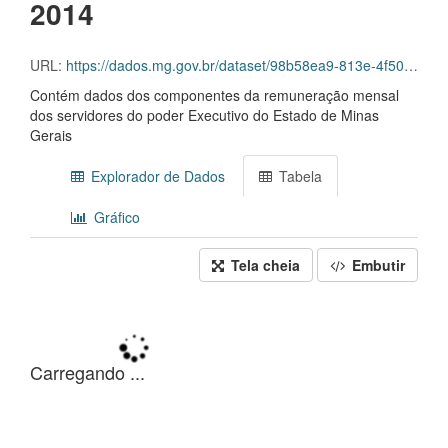
2014
URL:
https://dados.mg.gov.br/dataset/98b58ea9-813e-4f50-8555-4ec0e15bbe91/resource/9ee34cc0-9286-4686-9b24-5d5df649ada3/download/servidores-2014-03.csv
Contém dados dos componentes da remuneração mensal
dos servidores do poder Executivo do Estado de Minas
Gerais
Explorador de Dados
Tabela
Gráfico
Tela cheia
Embutir