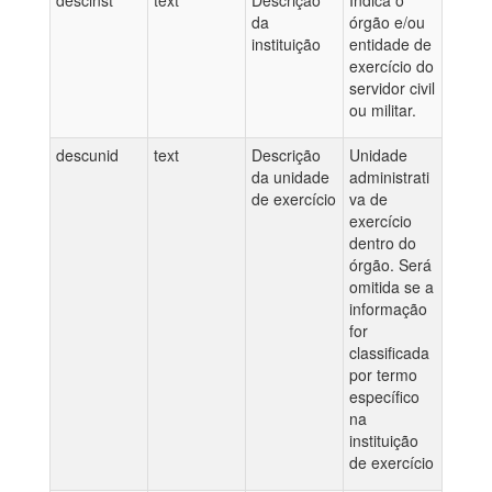
descinst
text
Descrição
Indica o
da
órgão e/ou
instituição
entidade de
exercício do
servidor civil
ou militar.
descunid
text
Descrição
Unidade
da unidade
administrati
de exercício
va de
exercício
dentro do
órgão. Será
omitida se a
informação
for
classificada
por termo
específico
na
instituição
de exercício