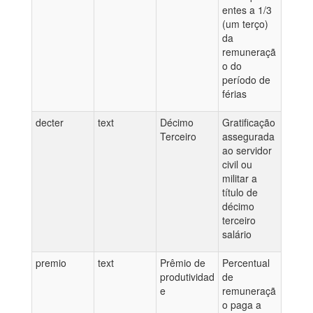
entes a 1/3
(um terço)
da
remuneraçã
o do
período de
férias
decter
text
Décimo
Gratificação
Terceiro
assegurada
ao servidor
civil ou
militar a
título de
décimo
terceiro
salário
premio
text
Prêmio de
Percentual
produtividad
de
e
remuneraçã
o paga a