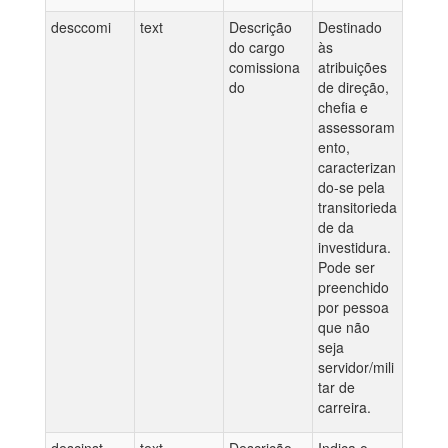
desccomi
text
Descrição
Destinado
do cargo
às
comissiona
atribuições
do
de direção,
chefia e
assessoram
ento,
caracterizan
do-se pela
transitorieda
de da
investidura.
Pode ser
preenchido
por pessoa
que não
seja
servidor/mili
tar de
carreira.