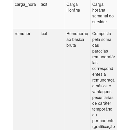
carga_hora
text
Carga
Carga
Horária
horária
semanal do
servidor
remuner
text
Remuneraç
Composta
ão básica
pela soma
bruta
das
parcelas
remuneratór
ias
correspond
entes a
remuneraçã
o básica e
vantagens
pecuniárias
de caráter
temporário
ou
permanente
(gratificação